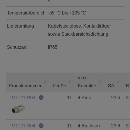
Temperaturbereich
-55 °C bis +105 °C
Lieferumfang
Kabelsteckdose, Kontaktträger
sowie Steckbereichsdichtung
Schutzart
IP65
max.
Produktnummer
Größe
Kontakte
ØA
B
TM1121-P04
11
4 Pins
23,6
2
TM1121-S04
11
4 Buchsen
23,6
2