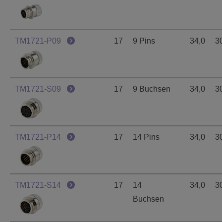
TM1721-P09
17
9 Pins
34,0
3
TM1721-S09
17
9 Buchsen
34,0
3
TM1721-P14
17
14 Pins
34,0
3
TM1721-S14
17
14
34,0
3
Buchsen