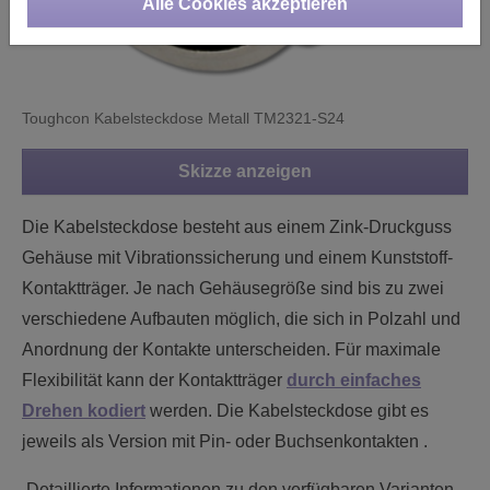
Alle Cookies akzeptieren
Toughcon Kabelsteckdose Metall TM2321-S24
Skizze anzeigen
Die Kabelsteckdose besteht aus einem Zink-Druckguss
Gehäuse mit Vibrationssicherung und einem Kunststoff-
Kontaktträger. Je nach Gehäusegröße sind bis zu zwei
verschiedene Aufbauten möglich, die sich in Polzahl und
Anordnung der Kontakte unterscheiden. Für maximale
Flexibilität kann der Kontaktträger
durch einfaches
Drehen kodiert
werden. Die Kabelsteckdose gibt es
jeweils als Version mit Pin- oder Buchsenkontakten .
Detaillierte Informationen zu den verfügbaren Varianten