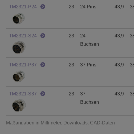
TM2321-P24
23
24 Pins
43,9
3
TM2321-S24
23
24
43,9
3
Buchsen
TM2321-P37
23
37 Pins
43,9
3
TM2321-S37
23
37
43,9
3
Buchsen
Maßangaben in Millimeter, Downloads: CAD-Daten