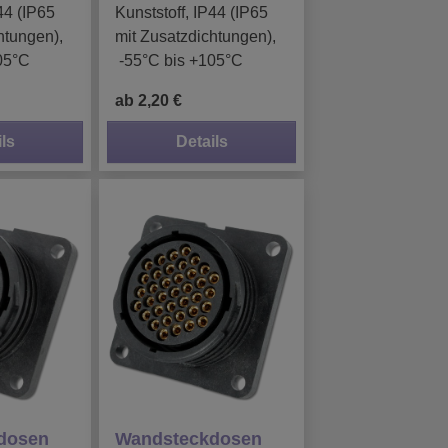
44 (IP65
Kunststoff, IP44 (IP65
htungen),
mit Zusatzdichtungen),
05°C
-55°C bis +105°C
ab 2,20 €
ls
Details
dosen
Wandsteckdosen