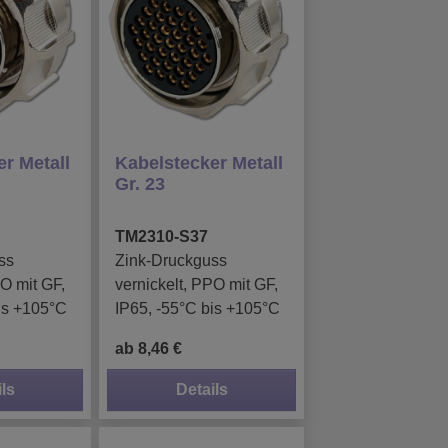
r Metall
Kabelstecker Metall
Gr. 23
TM2310-S37
ss
Zink-Druckguss
PO mit GF,
vernickelt, PPO mit GF,
is +105°C
IP65, -55°C bis +105°C
ab 8,46 €
ls
Details