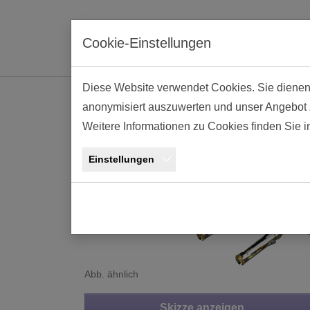
Skip to main navigation
Skip to main content
Skip to page footer
Cookie-Einstellungen
Diese Website verwendet Cookies. Sie dienen e
anonymisiert auszuwerten und unser Angebot zu
Crimp Kontakt AW
Weitere Informationen zu Cookies finden Sie 
Einstellungen
Abb. ähnlich
Skizze anzeigen