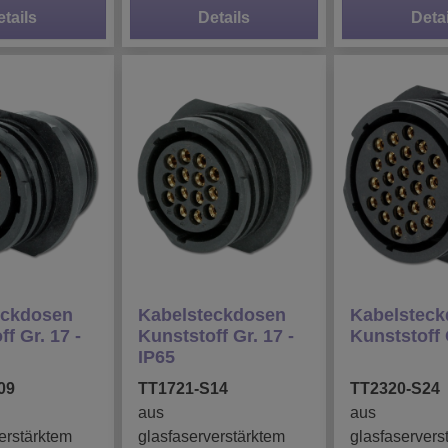
etails
Details
Detai
eckdosen
Kabelsteckdosen
Kabelstec
f Gr. 17 -
Kunststoff Gr. 17 -
Kunststoff 
IP65
09
TT1721-S14
TT2320-S24
aus
aus
erstärktem
glasfaserverstärktem
glasfaservers