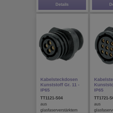
Details
D
Kabelsteckdosen
Kabelst
Kunststoff Gr. 11 -
Kunststof
IP65
IP65
TT1121-S04
TT1721-S
aus
aus
glasfaserverstärktem
glasfaserv