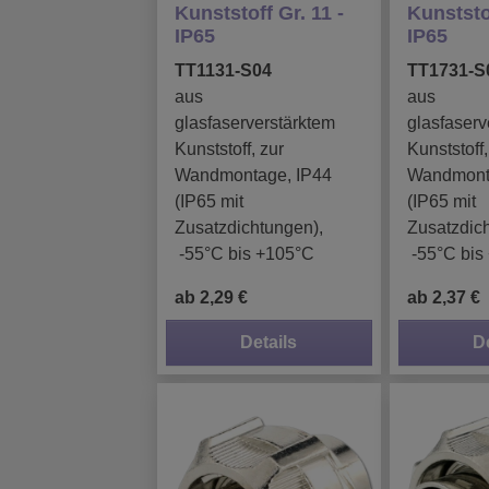
Kunststoff Gr. 11 -
Kunststof
IP65
IP65
TT1131-S04
TT1731-S
aus
aus
glasfaserverstärktem
glasfaserv
Kunststoff, zur
Kunststoff,
Wandmontage, IP44
Wandmont
(IP65 mit
(IP65 mit
Zusatzdichtungen),
Zusatzdic
-55°C bis +105°C
-55°C bis
ab 2,29 €
ab 2,37 €
Details
D