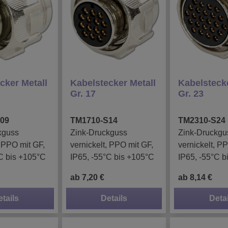
cker Metall
Kabelstecker Metall
Kabelstecke
Gr. 17
Gr. 23
09
TM1710-S14
TM2310-S24
kguss
Zink-Druckguss
Zink-Druckgu
, PPO mit GF,
vernickelt, PPO mit GF,
vernickelt, P
C bis +105°C
IP65, -55°C bis +105°C
IP65, -55°C b
ab 7,20 €
ab 8,14 €
etails
Details
Detai