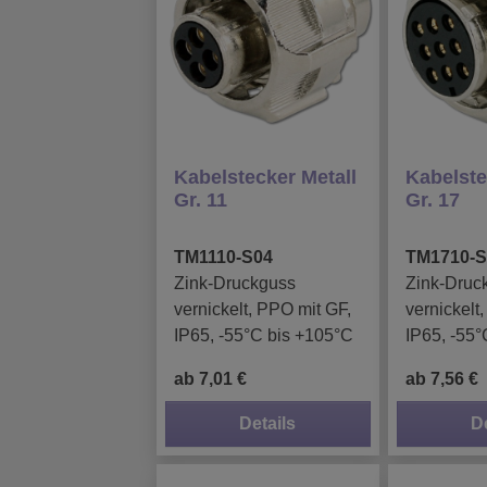
Kabelstecker Metall
Kabelste
Gr. 11
Gr. 17
TM1110-S04
TM1710-S
Zink-Druckguss
Zink-Druc
vernickelt, PPO mit GF,
vernickelt
IP65, -55°C bis +105°C
IP65, -55°
ab 7,01 €
ab 7,56 €
Details
D