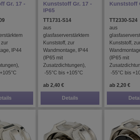
f Gr. 17 -
Kunststoff Gr. 17 -
Kunststoff 
IP65
09
TT1731-S14
TT2330-S24
aus
aus
erstärktem
glasfaserverstärktem
glasfaservers
 zur
Kunststoff, zur
Kunststoff, zu
age, IP44
Wandmontage, IP44
Wandmontage
(IP65 mit
(IP65 mit
htungen),
Zusatzdichtungen),
Zusatzdichtu
 +105°C
-55°C bis +105°C
-55°C bis +1
ab 2,40 €
ab 2,20 €
etails
Details
Detai