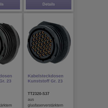
ls
Details
kdosen
Kabelsteckdosen
Gr. 23
Kunststoff Gr. 23
TT2320-S37
aus
tärktem
glasfaserverstärktem