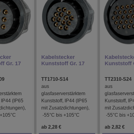
cker
Kabelstecker
Kabelsteck
ff Gr. 17
Kunststoff Gr. 17
Kunststoff 
09
TT1710-S14
TT2310-S24
aus
aus
erstärktem
glasfaserverstärktem
glasfaservers
, IP44 (IP65
Kunststoff, IP44 (IP65
Kunststoff, IP
dichtungen),
mit Zusatzdichtungen),
mit Zusatzdic
 +105°C
-55°C bis +105°C
-55°C bis +1
ab 2,28 €
ab 2,82 €