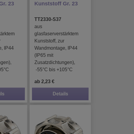
Gr. 23
Kunststoff Gr. 23
TT2330-S37
aus
tärktem
glasfaserverstärktem
r
Kunststoff, zur
, IP44
Wandmontage, IP44
(IP65 mit
ngen),
Zusatzdichtungen),
05°C
-55°C bis +105°C
ab 2,23 €
ls
Details