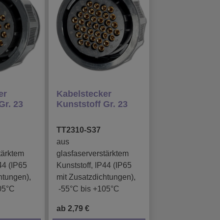
er
Kabelstecker
Gr. 23
Kunststoff Gr. 23
TT2310-S37
aus
tärktem
glasfaserverstärktem
44 (IP65
Kunststoff, IP44 (IP65
htungen),
mit Zusatzdichtungen),
05°C
-55°C bis +105°C
ab 2,79 €