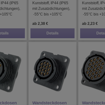
, IP44 (IP65
Kunststoff, IP44 (IP65
Kunststoff, IP
dichtungen),
mit Zusatzdichtungen),
mit Zusatzdic
 +105°C
-55°C bis +105°C
-55°C bis +1
ab 2,38 €
ab 2,23 €
etails
Details
Detai
ckdosen
Wandsteckdosen
Wandsteck