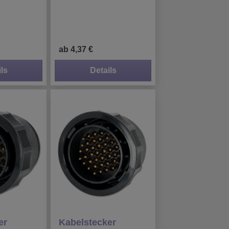
ab 4,37 €
ls
Details
er
Kabelstecker