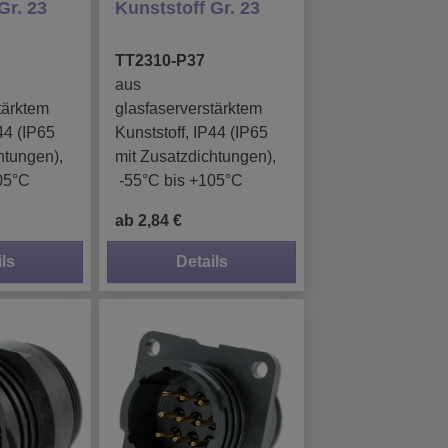
Gr. 23
Kunststoff Gr. 23
TT2310-P37
aus
tärktem
glasfaserverstärktem
44 (IP65
Kunststoff, IP44 (IP65
htungen),
mit Zusatzdichtungen),
05°C
-55°C bis +105°C
ab 2,84 €
ls
Details