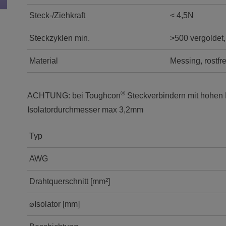
Steck-/Ziehkraft
< 4,5N
Steckzyklen min.
>500 vergoldet,
Material
Messing, rostfre
®
ACHTUNG: bei Toughcon
Steckverbindern mit hohen 
Isolatordurchmesser max 3,2mm
Typ
AWG
Drahtquerschnitt [mm²]
⌀Isolator [mm]