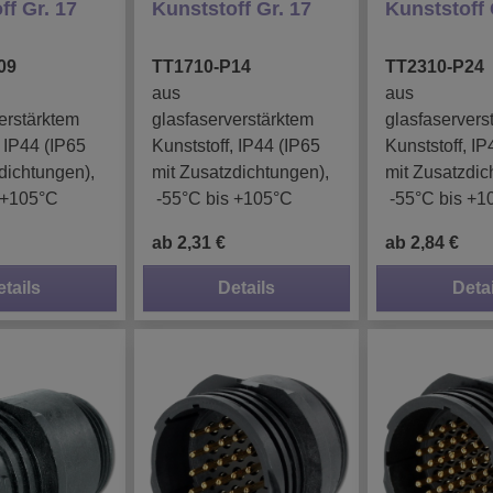
ff Gr. 17
Kunststoff Gr. 17
Kunststoff 
09
TT1710-P14
TT2310-P24
aus
aus
erstärktem
glasfaserverstärktem
glasfaservers
, IP44 (IP65
Kunststoff, IP44 (IP65
Kunststoff, IP
dichtungen),
mit Zusatzdichtungen),
mit Zusatzdic
 +105°C
-55°C bis +105°C
-55°C bis +1
ab 2,31 €
ab 2,84 €
etails
Details
Detai