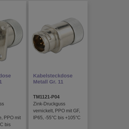
dose
Kabelsteckdose
1
Metall Gr. 11
TM1121-P04
ss
Zink-Druckguss
vernickelt, PPO mit GF,
, PPO mit
IP65, -55°C bis +105°C
°C bis