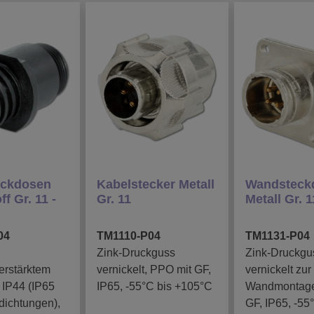
eckdosen
Kabelstecker Metall
Wandsteck
f Gr. 11 -
Gr. 11
Metall Gr. 1
04
TM1110-P04
TM1131-P04
Zink-Druckguss
Zink-Druckgu
erstärktem
vernickelt, PPO mit GF,
vernickelt zur
, IP44 (IP65
IP65, -55°C bis +105°C
Wandmontage
dichtungen),
GF, IP65, -55