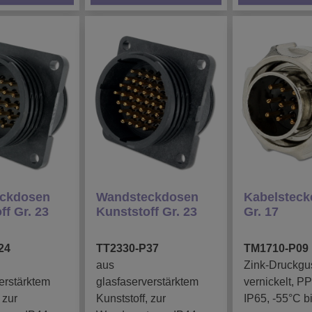
ckdosen
Wandsteckdosen
Kabelstecke
ff Gr. 23
Kunststoff Gr. 23
Gr. 17
24
TT2330-P37
TM1710-P09
aus
Zink-Druckgu
erstärktem
glasfaserverstärktem
vernickelt, P
 zur
Kunststoff, zur
IP65, -55°C b