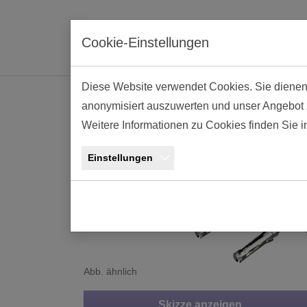
Skip to main navigation
Skip to main content
Skip to page footer
Cookie-Einstellungen
Diese Website verwendet Cookies. Sie dienen e
anonymisiert auszuwerten und unser Angebot zu
Crimp Kontakt AWG
Weitere Informationen zu Cookies finden Sie 
Einstellungen
Abb. ähnlich
Skizze anzeigen