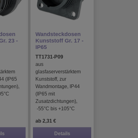
kdosen
Wandsteckdosen
Gr. 23 -
Kunststoff Gr. 17 -
IP65
TT1731-P09
aus
tärktem
glasfaserverstärktem
44 (IP65
Kunststoff, zur
htungen),
Wandmontage, IP44
05°C
(IP65 mit
Zusatzdichtungen),
-55°C bis +105°C
ab 2,31 €
ls
Details