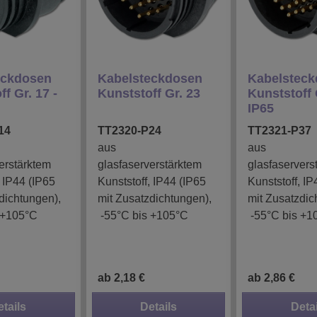
eckdosen
Kabelsteckdosen
Kabelstec
f Gr. 17 -
Kunststoff Gr. 23
Kunststoff 
IP65
14
TT2320-P24
TT2321-P37
aus
aus
erstärktem
glasfaserverstärktem
glasfaservers
, IP44 (IP65
Kunststoff, IP44 (IP65
Kunststoff, IP
dichtungen),
mit Zusatzdichtungen),
mit Zusatzdic
 +105°C
-55°C bis +105°C
-55°C bis +1
ab 2,18 €
ab 2,86 €
etails
Details
Detai