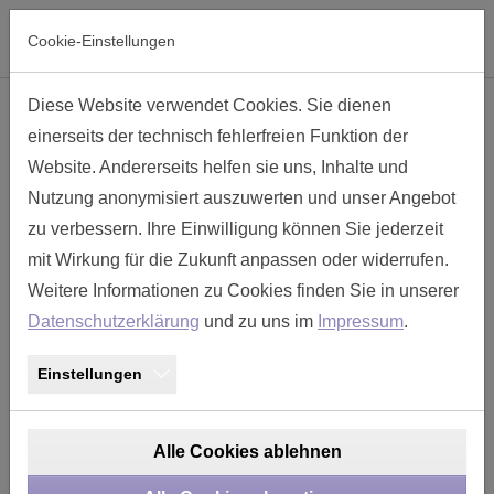
Skip to main navigation
Skip to main content
Skip to page footer
Cookie-Einstellungen
Diese Website verwendet Cookies. Sie dienen
Kabelverschraubung Komplett-
einerseits der technisch fehlerfreien Funktion der
Sets Gr. 11 - TT118UD-SD7
Website. Andererseits helfen sie uns, Inhalte und
Nutzung anonymisiert auszuwerten und unser Angebot
zu verbessern. Ihre Einwilligung können Sie jederzeit
mit Wirkung für die Zukunft anpassen oder widerrufen.
Weitere Informationen zu Cookies finden Sie in unserer
Datenschutzerklärung
und zu uns im
Impressum
.
Einstellungen
Alle Cookies ablehnen