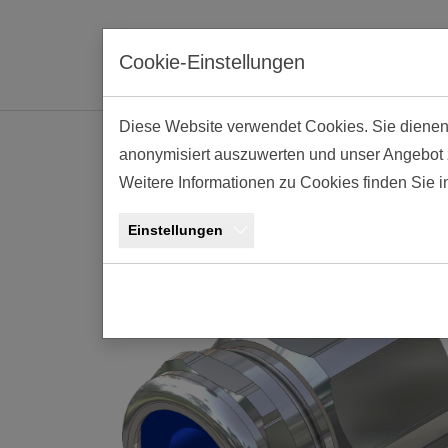
Skip to main navigation
Skip to main content
Skip to page footer
Cookie-Einstellungen
Diese Website verwendet Cookies. Sie dienen e
anonymisiert auszuwerten und unser Angebot zu
Kabelverschraubun
Weitere Informationen zu Cookies finden Sie 
SD18
Einstellungen