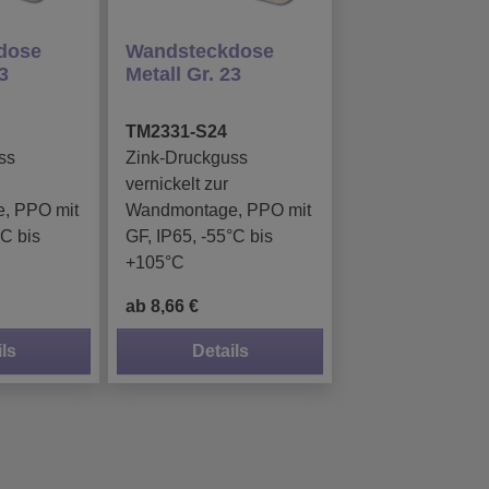
dose
Wandsteckdose
23
Metall Gr. 23
TM2331-S24
ss
Zink-Druckguss
vernickelt zur
, PPO mit
Wandmontage, PPO mit
°C bis
GF, IP65, -55°C bis
+105°C
ab 8,66 €
ls
Details