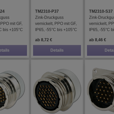
24
TM2310-P37
TM2310-S37
kguss
Zink-Druckguss
Zink-Druckgu
, PPO mit GF,
vernickelt, PPO mit GF,
vernickelt, P
C bis +105°C
IP65, -55°C bis +105°C
IP65, -55°C b
ab 8,72 €
ab 8,46 €
etails
Details
Detai