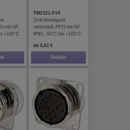
TM2321-P24
ss
Zink-Druckguss
PO mit GF,
vernickelt, PPO mit GF,
is +105°C
IP65, -55°C bis +105°C
ab 6,62 €
ls
Details