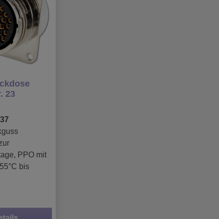
ckdose
. 23
37
kguss
zur
age, PPO mit
-55°C bis
etails