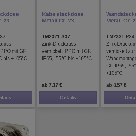
eckdose
Kabelsteckdose
Wandsteck
. 23
Metall Gr. 23
Metall Gr. 
37
TM2321-S37
TM2331-P24
kguss
Zink-Druckguss
Zink-Druckgu
, PPO mit GF,
vernickelt, PPO mit GF,
vernickelt zur
C bis +105°C
IP65, -55°C bis +105°C
Wandmontage
GF, IP65, -55
+105°C
ab 7,17 €
ab 8,57 €
etails
Details
Detai