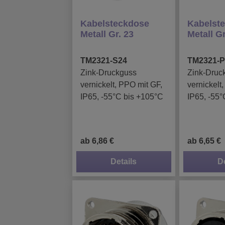
Kabelsteckdose
Kabelst
Metall Gr. 23
Metall Gr
TM2321-S24
TM2321-P
Zink-Druckguss
Zink-Druc
vernickelt, PPO mit GF,
vernickelt
IP65, -55°C bis +105°C
IP65, -55°
ab 6,86 €
ab 6,65 €
Details
D