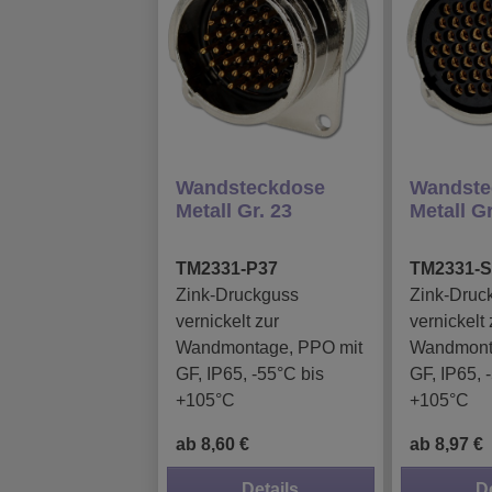
Wandsteckdose
Wandste
Metall Gr. 23
Metall Gr
TM2331-P37
TM2331-S
Zink-Druckguss
Zink-Druc
vernickelt zur
vernickelt 
Wandmontage, PPO mit
Wandmont
GF, IP65, -55°C bis
GF, IP65, 
+105°C
+105°C
ab 8,60 €
ab 8,97 €
Details
D