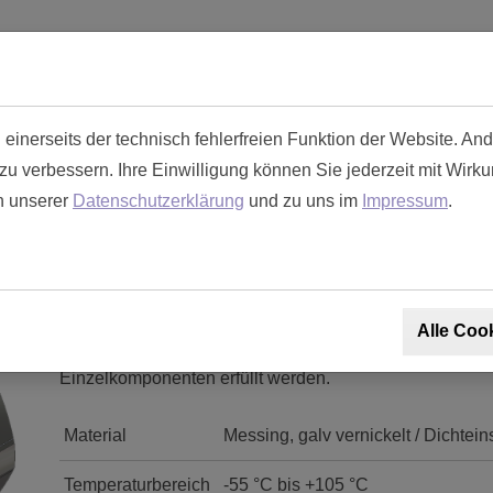
Toughcon
Steckverbindersystem
Spezifik
inerseits der technisch fehlerfreien Funktion der Website. Ande
 verbessern. Ihre Einwilligung können Sie jederzeit mit Wirku
g Komplett Set Metall Gr.
in unserer
Datenschutzerklärung
und zu uns im
Impressum
.
Das Komplett-Set umfasst das Endgehäuse, den Dichtein
notwendig, die Komponenten einzeln zu bestellen. Da
Alle Coo
einfach aufgebaut werden. Speziellere Anforderungen 
Einzelkomponenten erfüllt werden.
Material
Messing, galv vernickelt / Dichtei
Temperaturbereich
-55 °C bis +105 °C