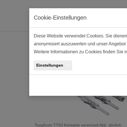
Skip to main navigation
Skip to main content
Skip to page footer
Cookie-Einstellungen
Diese Website verwendet Cookies. Sie dienen e
anonymisiert auszuwerten und unser Angebot zu
Standard Crimp Kon
Weitere Informationen zu Cookies finden Sie 
Einstellungen
Toughcon TT93 Kontakte vereinzelt Abb. ähnlich