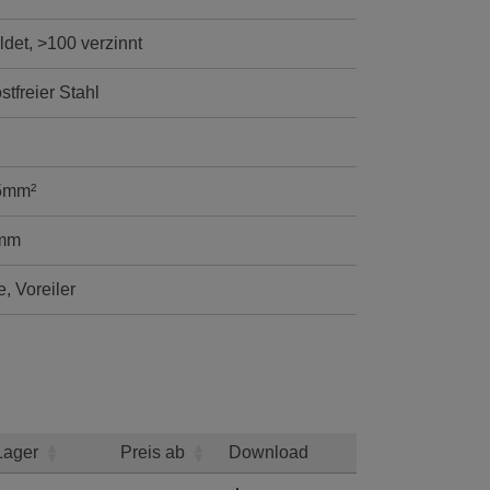
ldet, >100 verzinnt
stfreier Stahl
,5mm²
5mm
, Voreiler
Lager
Preis ab
Download