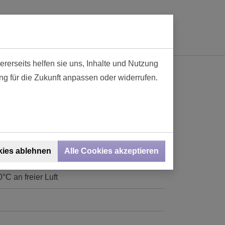
ationen
Kontakt
Online-SHOP
0
rerseits helfen sie uns, Inhalte und Nutzung
ng für die Zukunft anpassen oder widerrufen.
upferlegierung kann in allen
werden. Er vereint gute elektrische
rschiedenen Beschichtungen und
Leiterquerschnitten ist verfügbar.
kies ablehnen
Alle Cookies akzeptieren
°C an freier Luft