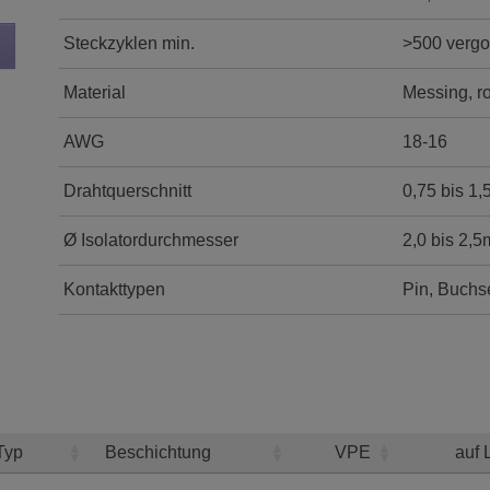
Steckzyklen min.
>500 vergo
Material
Messing, ro
AWG
18-16
Drahtquerschnitt
0,75 bis 1
Ø Isolatordurchmesser
2,0 bis 2,
Kontakttypen
Pin, Buchse
Typ
Beschichtung
VPE
auf 