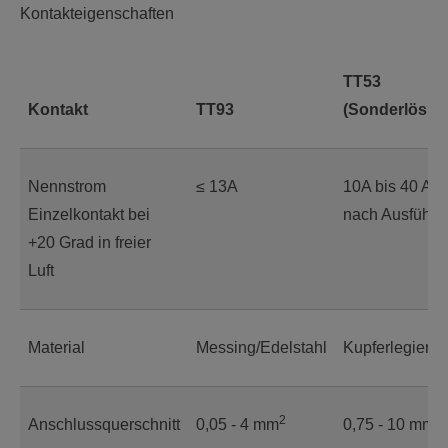
Kontakteigenschaften
TT53
Kontakt
TT93
(Sonderlösun
Nennstrom
≤ 13A
10A bis 40 A je
Einzelkontakt bei
nach Ausführu
+20 Grad in freier
Luft
Material
Messing/Edelstahl
Kupferlegieru
2
2
Anschlussquerschnitt
0,05 - 4 mm
0,75 - 10 mm