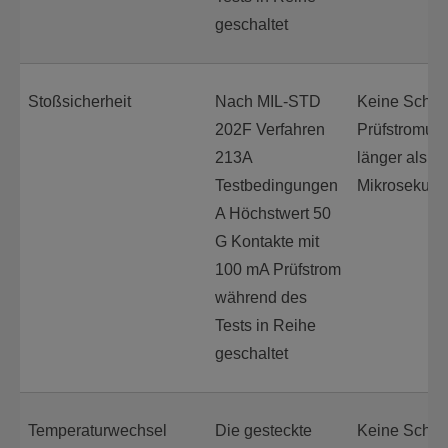
geschaltet
Stoßsicherheit
Nach MIL-STD
Keine Schäd
202F Verfahren
Prüfstromun
213A
länger als 1
Testbedingungen
Mikrosekun
A Höchstwert 50
G Kontakte mit
100 mA Prüfstrom
während des
Tests in Reihe
geschaltet
Temperaturwechsel
Die gesteckte
Keine Schäd