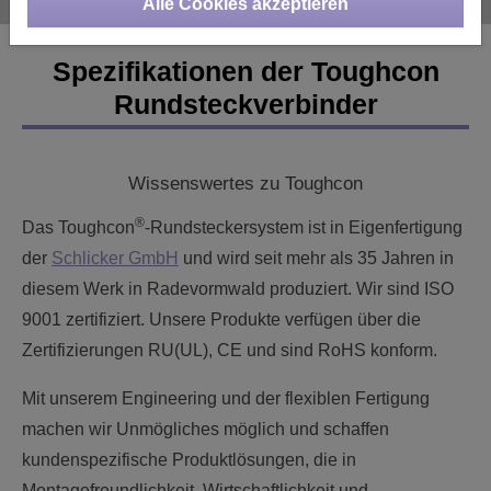
Alle Cookies akzeptieren
Spezifikationen der Toughcon
Rundsteckverbinder
Wissenswertes zu Toughcon
®
Das Toughcon
-Rundsteckersystem ist in Eigenfertigung
der
Schlicker GmbH
und wird seit mehr als 35 Jahren in
diesem Werk in Radevormwald produziert. Wir sind ISO
9001 zertifiziert. Unsere Produkte verfügen über die
Zertifizierungen RU(UL), CE und sind RoHS konform.
Mit unserem Engineering und der flexiblen Fertigung
machen wir Unmögliches möglich und schaffen
kundenspezifische Produktlösungen, die in
Montagefreundlichkeit, Wirtschaftlichkeit und