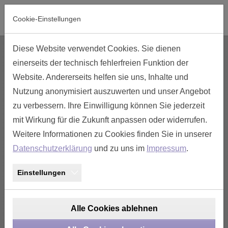
Skip to main navigation
Skip to main content
Skip to page footer
Cookie-Einstellungen
Diese Website verwendet Cookies. Sie dienen
einerseits der technisch fehlerfreien Funktion der
Website. Andererseits helfen sie uns, Inhalte und
Nutzung anonymisiert auszuwerten und unser Angebot
10 Kontakte oder 100.000?
zu verbessern. Ihre Einwilligung können Sie jederzeit
mit Wirkung für die Zukunft anpassen oder widerrufen.
Einzeln, auf Spule, Zinn oder vergoldet?
Weitere Informationen zu Cookies finden Sie in unserer
Lassen Sie uns den richtigen Kontakt finden!
Previous
Next
Datenschutzerklärung
und zu uns im
Impressum
.
Kontakte
Einstellungen
Alle Cookies ablehnen