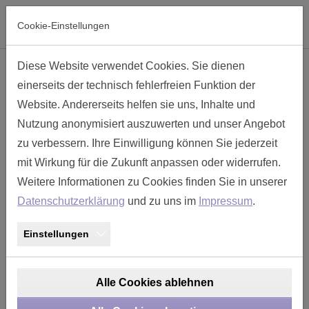
Skip to main navigation
Skip to main content
Skip to page footer
Cookie-Einstellungen
Diese Website verwendet Cookies. Sie dienen
Endgehäuse mit M Gewinde Gr. 23
einerseits der technisch fehlerfreien Funktion der
- TM238GA-M20
Website. Andererseits helfen sie uns, Inhalte und
Nutzung anonymisiert auszuwerten und unser Angebot
zu verbessern. Ihre Einwilligung können Sie jederzeit
mit Wirkung für die Zukunft anpassen oder widerrufen.
Weitere Informationen zu Cookies finden Sie in unserer
Datenschutzerklärung
und zu uns im
Impressum
.
Einstellungen
Alle Cookies ablehnen