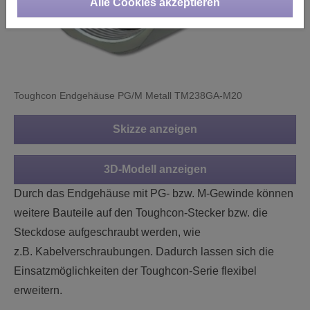
Alle Cookies akzeptieren
Toughcon Endgehäuse PG/M Metall TM238GA-M20
Skizze anzeigen
3D-Modell anzeigen
Durch das Endgehäuse mit PG- bzw. M-Gewinde können
weitere Bauteile auf den Toughcon-Stecker bzw. die
Steckdose aufgeschraubt werden, wie
z.B. Kabelverschraubungen. Dadurch lassen sich die
Einsatzmöglichkeiten der Toughcon-Serie flexibel
erweitern.