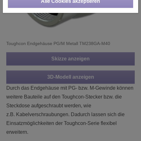
Alle Cookies akzeptieren
Toughcon Endgehäuse PG/M Metall TM238GA-M40
Skizze anzeigen
3D-Modell anzeigen
Durch das Endgehäuse mit PG- bzw. M-Gewinde können
weitere Bauteile auf den Toughcon-Stecker bzw. die
Steckdose aufgeschraubt werden, wie
z.B. Kabelverschraubungen. Dadurch lassen sich die
Einsatzmöglichkeiten der Toughcon-Serie flexibel
erweitern.