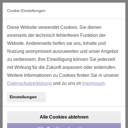
Skip to main navigation
Skip to main content
Skip to page footer
Cookie-Einstellungen
Diese Website verwendet Cookies. Sie dienen
Endgehäuse mit M Gewinde Gr. 23
einerseits der technisch fehlerfreien Funktion der
- TM238GA-M40
Website. Andererseits helfen sie uns, Inhalte und
Nutzung anonymisiert auszuwerten und unser Angebot
zu verbessern. Ihre Einwilligung können Sie jederzeit
mit Wirkung für die Zukunft anpassen oder widerrufen.
Weitere Informationen zu Cookies finden Sie in unserer
Datenschutzerklärung
und zu uns im
Impressum
.
Einstellungen
Alle Cookies ablehnen