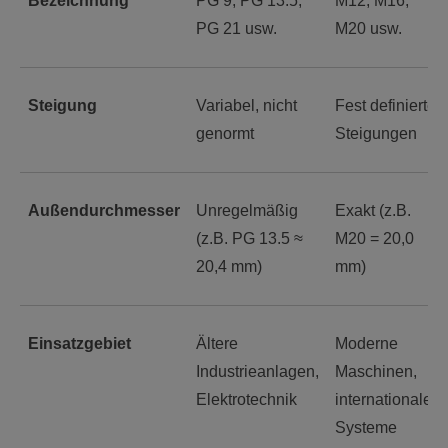
Bezeichnung
PG 9, PG 13.5,
M12, M16,
PG 21 usw.
M20 usw.
Steigung
Variabel, nicht
Fest definierte
genormt
Steigungen
Außendurchmesser
Unregelmäßig
Exakt (z.B.
(z.B. PG 13.5 ≈
M20 = 20,0
20,4 mm)
mm)
Einsatzgebiet
Ältere
Moderne
Industrieanlagen,
Maschinen,
Elektrotechnik
internationale
Systeme