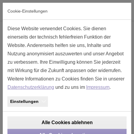
Skip to main navigation
Skip to main content
Skip to page footer
Cookie-Einstellungen
Diese Website verwendet Cookies. Sie dienen
Endgehäuse PG-Gewinde Gr. 11 -
einerseits der technisch fehlerfreien Funktion der
TT118GA-PG11
Website. Andererseits helfen sie uns, Inhalte und
Nutzung anonymisiert auszuwerten und unser Angebot
zu verbessern. Ihre Einwilligung können Sie jederzeit
mit Wirkung für die Zukunft anpassen oder widerrufen.
Weitere Informationen zu Cookies finden Sie in unserer
Datenschutzerklärung
und zu uns im
Impressum
.
Einstellungen
Alle Cookies ablehnen