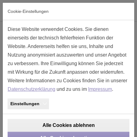
Skip to main navigation
Skip to main content
Skip to page footer
Cookie-Einstellungen
Diese Website verwendet Cookies. Sie dienen
Kabelverschraubung Komplett Set
einerseits der technisch fehlerfreien Funktion der
Metall Gr. 11 - TM118UD-SD13
Website. Andererseits helfen sie uns, Inhalte und
Nutzung anonymisiert auszuwerten und unser Angebot
zu verbessern. Ihre Einwilligung können Sie jederzeit
mit Wirkung für die Zukunft anpassen oder widerrufen.
Weitere Informationen zu Cookies finden Sie in unserer
Datenschutzerklärung
und zu uns im
Impressum
.
Einstellungen
Alle Cookies ablehnen