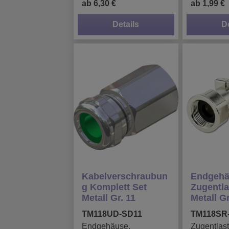
ab 6,30 €
ab 1,99 €
Details
D
Kabelverschraubun
Endgehä
g Komplett Set
Zugentl
Metall Gr. 11
Metall Gr
TM118UD-SD11
TM118SR
Endgehäuse,
Zugentlast