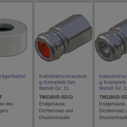
rägerhalter
Kabelverschraubun
Kabelvers
g Komplett Set
g Komplett
Metall Gr. 11
Metall Gr. 1
T
TM118UD-SD13
TM118UD-S
ren des
Endgehäuse,
Endgehäuse,
gers
Dichteinsatz und
Dichteinsatz 
Druckschraube
Druckschrau