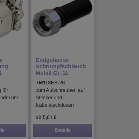
e
Endgehäuse
ung
Schrumpfschlauch
1
Metall Gr. 11
TM118ES-26
 für
zum Aufschrauben auf
ündel und
Stecker und
Kabelsteckdosen
ab 5,61 €
ls
Details