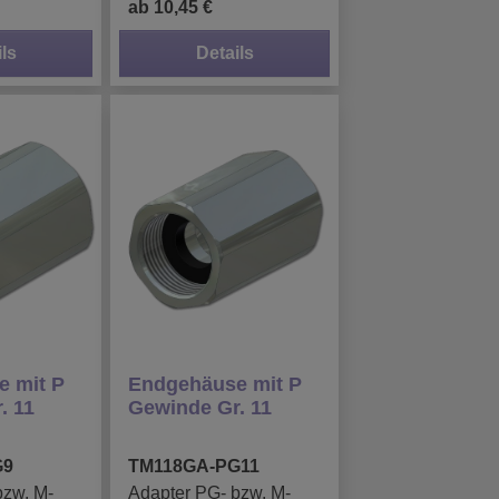
ab 10,45 €
ls
Details
 mit P
Endgehäuse mit P
. 11
Gewinde Gr. 11
G9
TM118GA-PG11
bzw. M-
Adapter PG- bzw. M-