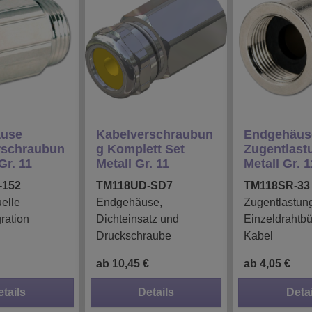
use
Kabelverschraubun
Endgehäus
rschraubun
g Komplett Set
Zugentlast
Gr. 11
Metall Gr. 11
Metall Gr. 1
-152
TM118UD-SD7
TM118SR-33
uelle
Endgehäuse,
Zugentlastung
ration
Dichteinsatz und
Einzeldrahtb
Druckschraube
Kabel
ab 10,45 €
ab 4,05 €
etails
Details
Detai