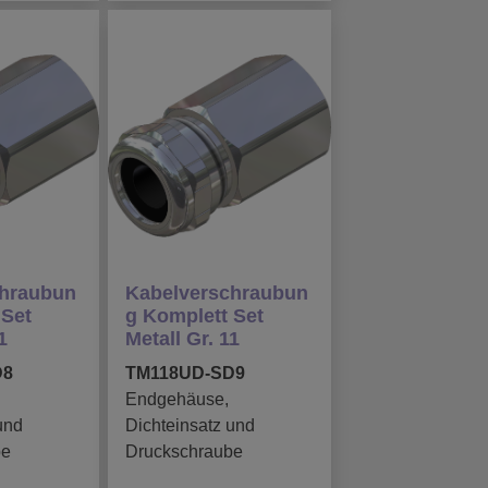
chraubun
Kabelverschraubun
 Set
g Komplett Set
1
Metall Gr. 11
D8
TM118UD-SD9
Endgehäuse,
und
Dichteinsatz und
be
Druckschraube