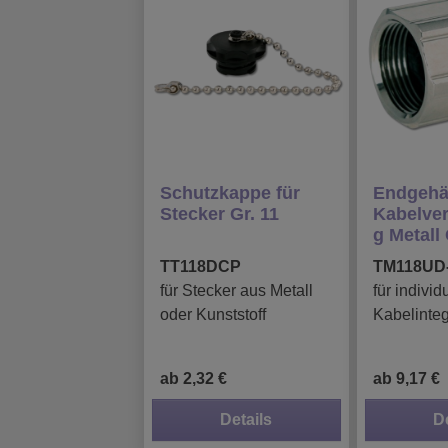
Schutzkappe für
Endgehä
Stecker Gr. 11
Kabelve
g Metall 
TT118DCP
TM118UD
für Stecker aus Metall
für individ
oder Kunststoff
Kabelinteg
ab 2,32 €
ab 9,17 €
Details
D