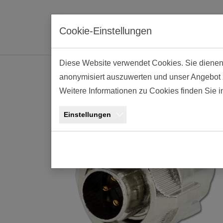
Skip to main navigation
Skip to main content
Skip to page footer
Cookie-Einstellungen
Diese Website verwendet Cookies. Sie dienen e
anonymisiert auszuwerten und unser Angebot zu
Kabelstecker Metal
Weitere Informationen zu Cookies finden Sie 
Einstellungen