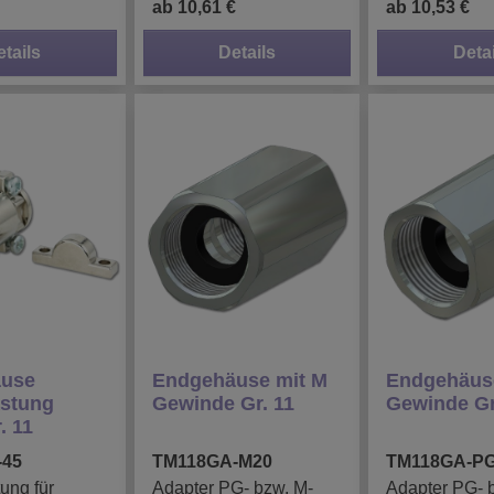
ab 10,61 €
ab 10,53 €
etails
Details
Detai
use
Endgehäuse mit M
Endgehäuse
astung
Gewinde Gr. 11
Gewinde Gr
. 11
-45
TM118GA-M20
TM118GA-P
ung für
Adapter PG- bzw. M-
Adapter PG- 