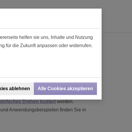
ationen
Kontakt
Online-SHOP
0
rerseits helfen sie uns, Inhalte und Nutzung
ng für die Zukunft anpassen oder widerrufen.
 Zinkdruckguss mit integrierter
träger aus glasfaserverstärktem,
 stehen bis zu zwei Varianten zur Verfügung,
heiden.
kies ablehnen
Alle Cookies akzeptieren
einfaches Drehen kodiert
werden.
en und Anwendungsbeispielen finden Sie in